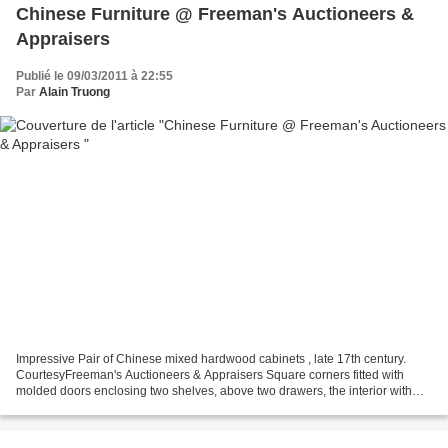
Chinese Furniture @ Freeman's Auctioneers &
Appraisers
Publié le 09/03/2011 à 22:55
Par
Alain Truong
Impressive Pair of Chinese mixed hardwood cabinets , late 17th century.
CourtesyFreeman's Auctioneers & Appraisers Square corners fitted with
molded doors enclosing two shelves, above two drawers, the interior with
original red lacquered interior, raised...