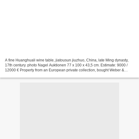
A fine Huanghuali wine table, jiatousun jiuzhuo, China, late Ming dynasty,
17th century. photo Nagel Auktionen 77 x 100 x 43,5 cm. Estimate: 9000 /
12000 € Property from an European private collection, bought Weber &
Bauer SA, Arte Orientale, Lugano Nagel...