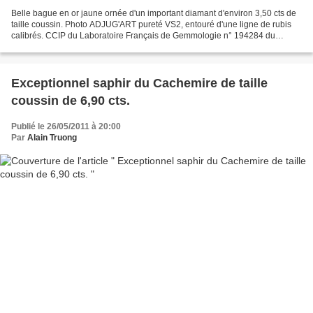
Belle bague en or jaune ornée d'un important diamant d'environ 3,50 cts de
taille coussin. Photo ADJUG'ART pureté VS2, entouré d'une ligne de rubis
calibrés. CCIP du Laboratoire Français de Gemmologie n° 194284 du
08/04/2011. TDD. 49. Pds. brut. 2,50...
Exceptionnel saphir du Cachemire de taille
coussin de 6,90 cts.
Publié le 26/05/2011 à 20:00
Par
Alain Truong