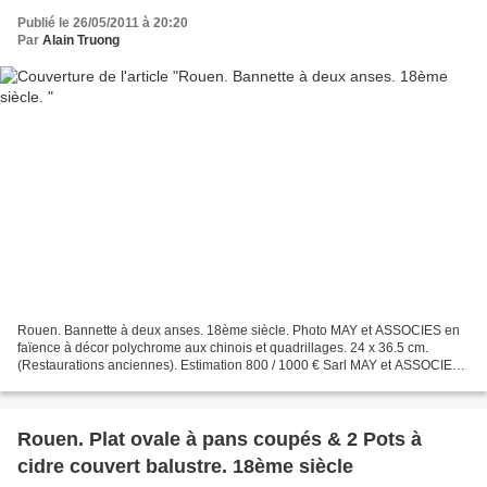
Publié le 26/05/2011 à 20:20
Par
Alain Truong
Rouen. Bannette à deux anses. 18ème siècle. Photo MAY et ASSOCIES en
faïence à décor polychrome aux chinois et quadrillages. 24 x 36.5 cm.
(Restaurations anciennes). Estimation 800 / 1000 € Sarl MAY et ASSOCIES.
Vente du lundi 6 juin à 10h. 59100 ROUBAIX....
Rouen. Plat ovale à pans coupés & 2 Pots à
cidre couvert balustre. 18ème siècle