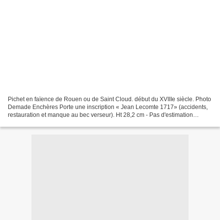
Pichet en faïence de Rouen ou de Saint Cloud. début du XVIIIe siècle. Photo
Demade Enchères Porte une inscription « Jean Lecomte 1717» (accidents,
restauration et manque au bec verseur). Ht 28,2 cm - Pas d'estimation
DEMADE ENCHERES E.U.R.L. Lundi 30...