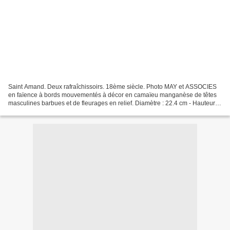
Saint Amand. Deux rafraîchissoirs. 18ème siècle. Photo MAY et ASSOCIES
en faïence à bords mouvementés à décor en camaïeu manganèse de têtes
masculines barbues et de fleurages en relief. Diamètre : 22.4 cm - Hauteur :
20.4 cm. Estimation : 3 000/4 000€...