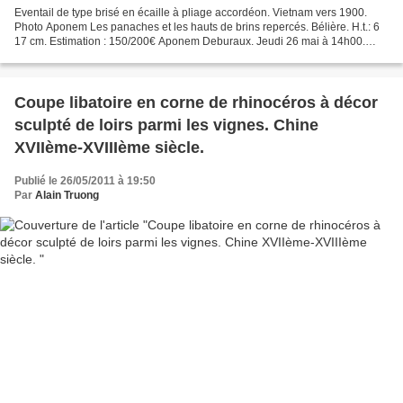
Eventail de type brisé en écaille à pliage accordéon. Vietnam vers 1900.
Photo Aponem Les panaches et les hauts de brins repercés. Bélière. H.t.: 6
17 cm. Estimation : 150/200€ Aponem Deburaux. Jeudi 26 mai à 14h00.
Drouot, salle 12. EMail : deburaux@aponem.com...
Coupe libatoire en corne de rhinocéros à décor
sculpté de loirs parmi les vignes. Chine
XVIIème-XVIIIème siècle.
Publié le 26/05/2011 à 19:50
Par
Alain Truong