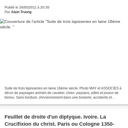
Publié le 26/05/2011 à 20:30
Par
Alain Truong
Suite de trois tapisseries en laine 18ème siècle. Photo MAY et ASSOCIES à
décor de paysages animés de cavalier, chien, paysans, pâtre et joueur de
biniou. Sans bordure. (Anciennement dans une boiserie, accidents et
anciennes restaurations). 270 x 192...
Feuillet de droite d'un diptyque. Ivoire. La
Crucifixion du christ. Paris ou Cologne 1350-