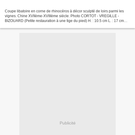
Coupe libatoire en corne de rhinocéros à décor sculpté de loirs parmi les
vignes. Chine XVIIème-XVIIIème siècle. Photo CORTOT - VREGILLE -
BIZOUARD (Petite restauration à une tige du pied) H. : 10.5 cm L. : 17 cm
Poids : 390 grs - Estimation : 40000/50000€...
Publicité