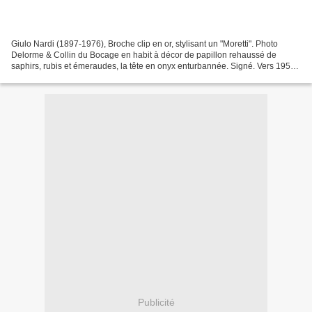
Giulo Nardi (1897-1976), Broche clip en or, stylisant un "Moretti". Photo
Delorme & Collin du Bocage en habit à décor de papillon rehaussé de
saphirs, rubis et émeraudes, la tête en onyx enturbannée. Signé. Vers 1950.
Poids Brut: 22,60 g - Haut: 5,2 cm...
Publicité