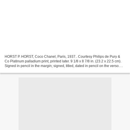
HORST P. HORST, Coco Chanel, Paris, 1937.. Courtesy Philips de Pury &
Co Platinum palladium print, printed later. 9 1/8 x 8 7/8 in. (23.2 x 22.5 cm).
Signed in pencil in the margin; signed, titled, dated in pencil on the verso.
ESTIMATE $7,000-9,000 PROVENANCE...