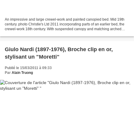
An impressive and large crewel-work and painted canopied bed. Mid 19th
century. photo Christie's Ltd 2011 incorporating parts of an earlier bed, the
crewel-work 18th century. With suspended canopy and matching arched
scrolling headboard and footboard,...
Giulo Nardi (1897-1976), Broche clip en or,
stylisant un "Moretti"
Publié le 15/03/2011 à 09:33
Par
Alain Truong