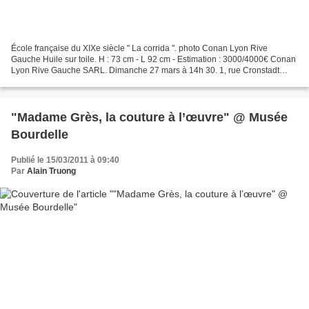
École française du XIXe siècle " La corrida ". photo Conan Lyon Rive
Gauche Huile sur toile. H : 73 cm - L 92 cm - Estimation : 3000/4000€ Conan
Lyon Rive Gauche SARL. Dimanche 27 mars à 14h 30. 1, rue Cronstadt
69007 Lyon. Tél. : 04.72.73.45.67- Fax...
"Madame Grès, la couture à l’œuvre" @ Musée
Bourdelle
Publié le 15/03/2011 à 09:40
Par
Alain Truong