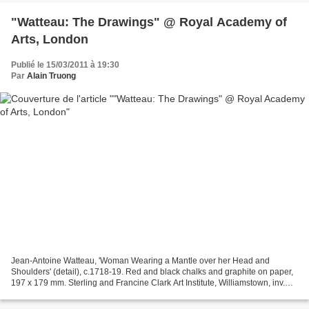
"Watteau: The Drawings" @ Royal Academy of
Arts, London
Publié le 15/03/2011 à 19:30
Par
Alain Truong
Jean-Antoine Watteau, 'Woman Wearing a Mantle over her Head and
Shoulders' (detail), c.1718-19. Red and black chalks and graphite on paper,
197 x 179 mm. Sterling and Francine Clark Art Institute, Williamstown, inv.
1831. Photo © Sterling and Francine...