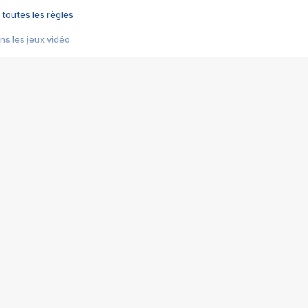
 toutes les règles
s les jeux vidéo
us choquant de Rockstar ? - Le scandale BULLY
e plus moche de Steam
du RÊVE tourne au CAUCHEMAR
pendant 8 heures
it… à tort
umiliés par un jeu vidéo
ire - Final Fantasy 8
ti un empire - Age of Empires
story DOFUS
tard, il crée l'un des pires jeux de tous les temps, MindsEye.