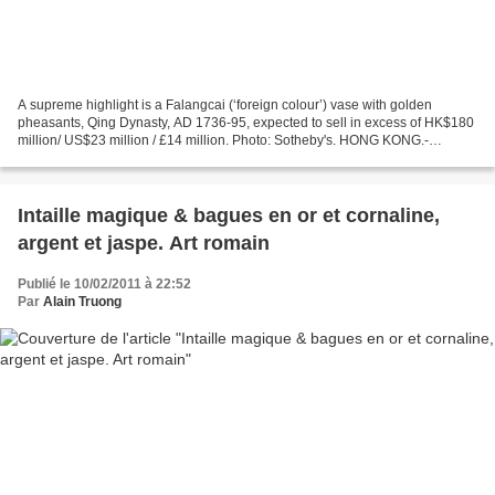
A supreme highlight is a Falangcai (‘foreign colour’) vase with golden
pheasants, Qing Dynasty, AD 1736-95, expected to sell in excess of HK$180
million/ US$23 million / £14 million. Photo: Sotheby's. HONG KONG.-
Sotheby’'s announced that it will offer...
Intaille magique & bagues en or et cornaline,
argent et jaspe. Art romain
Publié le 10/02/2011 à 22:52
Par
Alain Truong