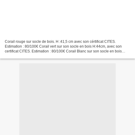
Corail rouge sur socle de bois. H :41,5 cm avec son cértificat CITES.
Estimation : 80/100€ Corail vert sur son socle en bois H:44cm, avec son
certificat CITES. Estimation : 80/100€ Corail Blanc sur son socle en bois
avec son cértificat CITES H 38,5cm....