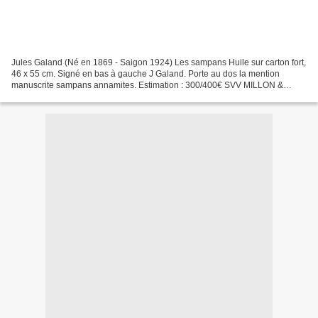
Jules Galand (Né en 1869 - Saigon 1924) Les sampans Huile sur carton fort,
46 x 55 cm. Signé en bas à gauche J Galand. Porte au dos la mention
manuscrite sampans annamites. Estimation : 300/400€ SVV MILLON &
ASSOCIES. Vendredi 20 mai 2011 à 14h. Drouot...