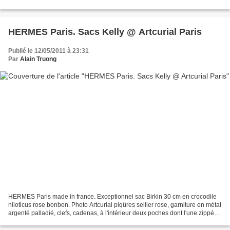
£20,798,725, surpassing pre-sale...
HERMES Paris. Sacs Kelly @ Artcurial Paris
Publié le 12/05/2011 à 23:31
Par
Alain Truong
HERMES Paris made in france. Exceptionnel sac Birkin 30 cm en crocodile
niloticus rose bonbon. Photo Artcurial piqûres sellier rose, garniture en métal
argenté palladié, clefs, cadenas, à l'intérieur deux poches dont l'une zippée.
Année: 2005. Etat neuf....