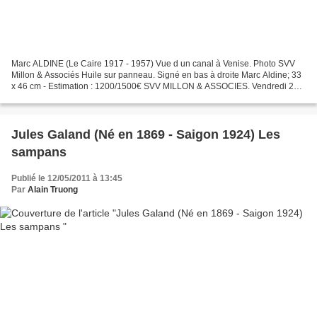
Marc ALDINE (Le Caire 1917 - 1957) Vue d un canal à Venise. Photo SVV
Millon & Associés Huile sur panneau. Signé en bas à droite Marc Aldine; 33
x 46 cm - Estimation : 1200/1500€ SVV MILLON & ASSOCIES. Vendredi 20
mai 2011 à 14h. Drouot Richelieu, salle...
Jules Galand (Né en 1869 - Saigon 1924) Les
sampans
Publié le 12/05/2011 à 13:45
Par
Alain Truong