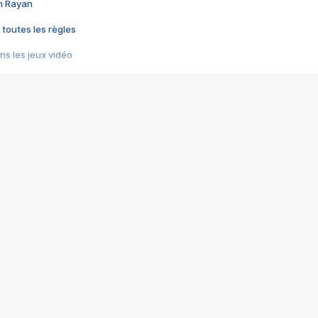
im Rayan
 toutes les règles
s les jeux vidéo
us choquant de Rockstar ? - Le scandale BULLY
e plus moche de Steam
du RÊVE tourne au CAUCHEMAR
pendant 8 heures
it… à tort
umiliés par un jeu vidéo
ire - Final Fantasy 8
ti un empire - Age of Empires
story DOFUS
tard, il crée l'un des pires jeux de tous les temps, MindsEye.