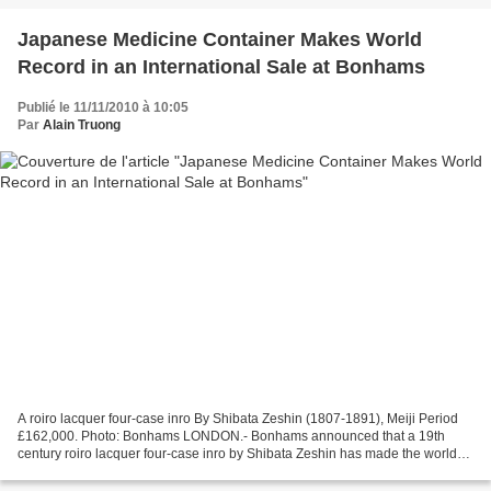
Japanese Medicine Container Makes World
Record in an International Sale at Bonhams
Publié le 11/11/2010 à 10:05
Par
Alain Truong
A roiro lacquer four-case inro By Shibata Zeshin (1807-1891), Meiji Period
£162,000. Photo: Bonhams LONDON.- Bonhams announced that a 19th
century roiro lacquer four-case inro by Shibata Zeshin has made the world
record price for on inro in an international...