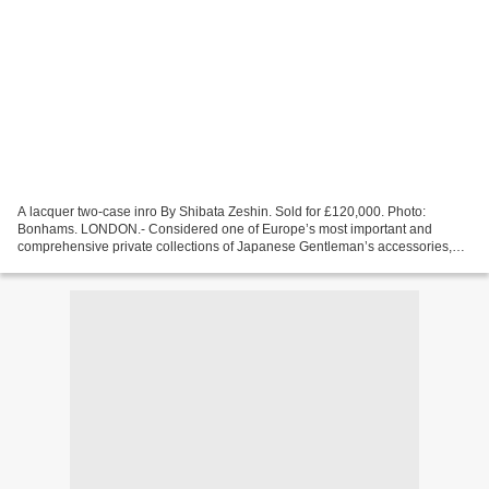
A lacquer two-case inro By Shibata Zeshin. Sold for £120,000. Photo:
Bonhams. LONDON.- Considered one of Europe’s most important and
comprehensive private collections of Japanese Gentleman’s accessories,
Bonhams announces that Part Two of the Edward Wrangham...