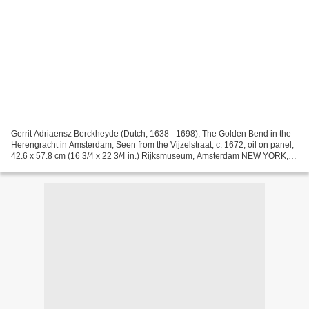
Gerrit Adriaensz Berckheyde (Dutch, 1638 - 1698), The Golden Bend in the
Herengracht in Amsterdam, Seen from the Vijzelstraat, c. 1672, oil on panel,
42.6 x 57.8 cm (16 3/4 x 22 3/4 in.) Rijksmuseum, Amsterdam NEW YORK,
NY.- The Rijksmuseum in Amsterdam...