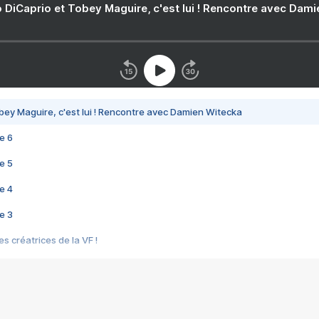
 DiCaprio et Tobey Maguire, c'est lui ! Rencontre avec Dam
bey Maguire, c'est lui ! Rencontre avec Damien Witecka
e 6
e 5
e 4
e 3
s créatrices de la VF !
e 2
e 1
e Mektoub My Love arrive enfin ! Rencontre avec Shaïn Boumedine et Sal