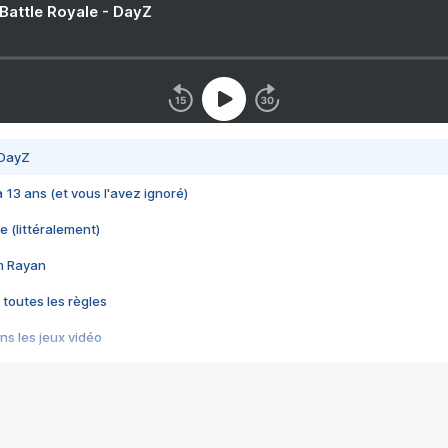
 Battle Royale - DayZ
 DayZ
 a 13 ans (et vous l'avez ignoré)
e (littéralement)
im Rayan
 toutes les règles
s les jeux vidéo
us choquant de Rockstar ? - Le scandale BULLY
e plus moche de Steam
du RÊVE tourne au CAUCHEMAR