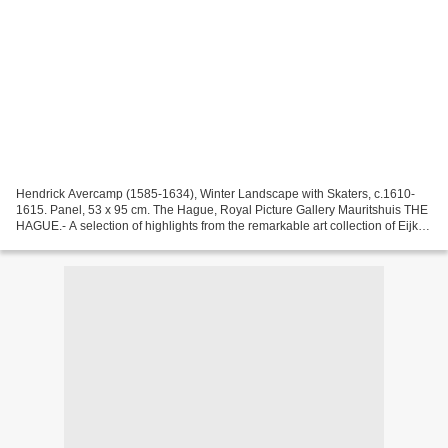
Hendrick Avercamp (1585-1634), Winter Landscape with Skaters, c.1610-
1615. Panel, 53 x 95 cm. The Hague, Royal Picture Gallery Mauritshuis THE
HAGUE.- A selection of highlights from the remarkable art collection of Eijk
and Rose-Marie de Mol van Otterloo...