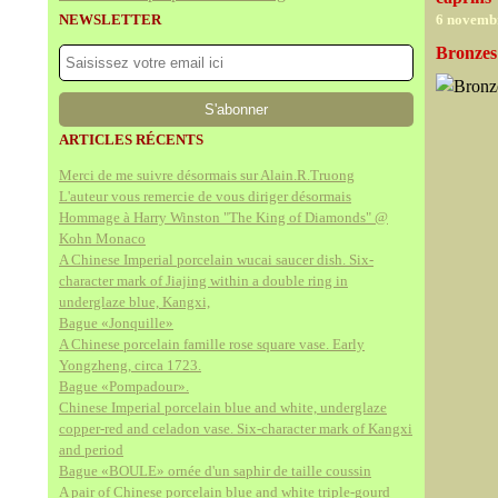
NEWSLETTER
6 novemb
Bronzes
ARTICLES RÉCENTS
Merci de me suivre désormais sur Alain.R.Truong
L'auteur vous remercie de vous diriger désormais
Hommage à Harry Winston "The King of Diamonds" @
Kohn Monaco
A Chinese Imperial porcelain wucai saucer dish. Six-
character mark of Jiajing within a double ring in
underglaze blue, Kangxi,
Bague «Jonquille»
A Chinese porcelain famille rose square vase. Early
Yongzheng, circa 1723.
Bague «Pompadour».
Chinese Imperial porcelain blue and white, underglaze
copper-red and celadon vase. Six-character mark of Kangxi
and period
Bague «BOULE» ornée d'un saphir de taille coussin
A pair of Chinese porcelain blue and white triple-gourd