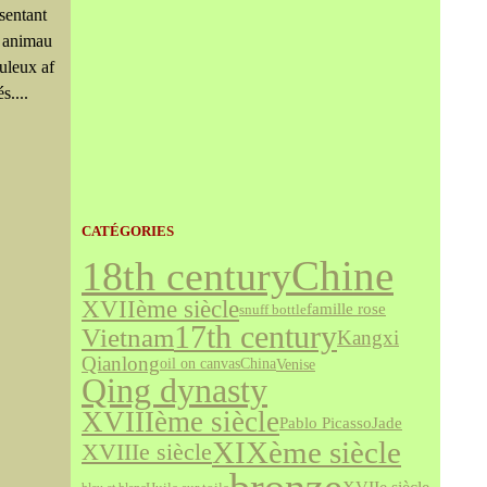
sentant
 animau
uleux af
s....
CATÉGORIES
18th century
Chine
XVIIème siècle
famille rose
snuff bottle
17th century
Vietnam
Kangxi
Qianlong
Venise
oil on canvas
China
Qing dynasty
XVIIIème siècle
Jade
Pablo Picasso
XIXème siècle
XVIIIe siècle