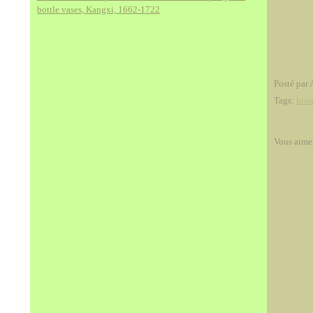
bottle vases, Kangxi, 1662-1722
Posté par 
Tags:
bro
Vous aime