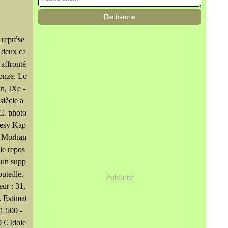
 représe
 deux ca
 affronté
ronze. Lo
an, IXe -
siècle a
-C. photo
tesy Kap
i Morhan
le repos
 un supp
outeille.
Publicité
ur : 31,
. Estimat
 1 500 -
 € Idole