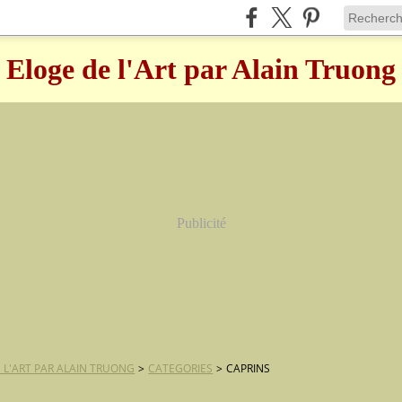
Eloge de l'Art par Alain Truong
Publicité
 L'ART PAR ALAIN TRUONG
>
CATEGORIES
>
CAPRINS