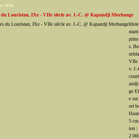
re 2010
 du Louristan, IXe - VIIe siècle av. J.-C. @ Kapandji Morhange
Idole
ntant
prins
s. B
urist
VIIe 
v. J.
cour
andj
ge El
e sur
ort b
Haute
5 cm
ion :
2 000