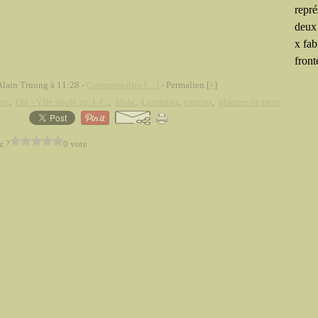
repré
deux
x fab
fronté
Alain Truong à 11:28 -
Commentaires [
…
]
- Permalien [
#
]
nze
,
IXe - VIIe siècle av. J.-C.
,
Idole
,
Louristan
,
caprins
,
plaques de mors
z ?
0 vote