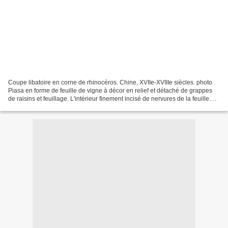
Coupe libatoire en corne de rhinocéros. Chine, XVIIe-XVIIIe siècles. photo
Piasa en forme de feuille de vigne à décor en relief et détaché de grappes
de raisins et feuillage. L'intérieur finement incisé de nervures de la feuille.
Hauteur : 7 cm, Largeur...