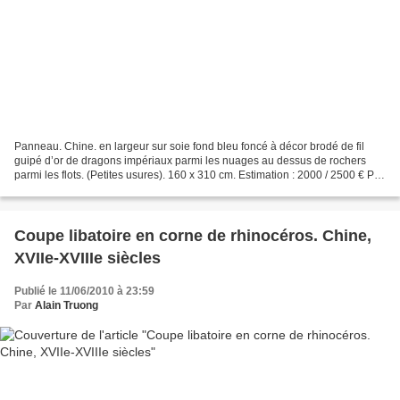
Panneau. Chine. en largeur sur soie fond bleu foncé à décor brodé de fil
guipé d’or de dragons impériaux parmi les nuages au dessus de rochers
parmi les flots. (Petites usures). 160 x 310 cm. Estimation : 2000 / 2500 € Pot
balustre. Chine, XVIIe siècle....
Coupe libatoire en corne de rhinocéros. Chine,
XVIIe-XVIIIe siècles
Publié le 11/06/2010 à 23:59
Par
Alain Truong