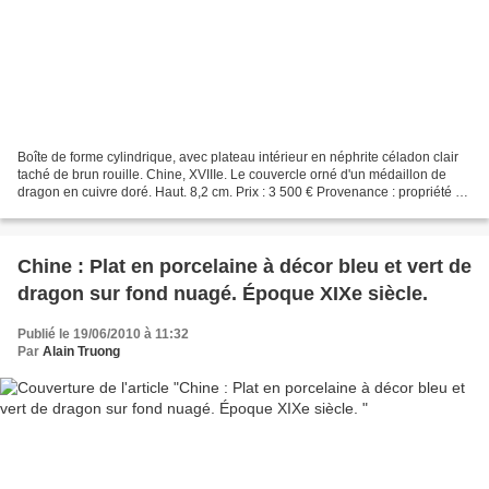
Boîte de forme cylindrique, avec plateau intérieur en néphrite céladon clair
taché de brun rouille. Chine, XVIIIe. Le couvercle orné d'un médaillon de
dragon en cuivre doré. Haut. 8,2 cm. Prix : 3 500 € Provenance : propriété de
la vallée du Loir. ROUILLAC....
Chine : Plat en porcelaine à décor bleu et vert de
dragon sur fond nuagé. Époque XIXe siècle.
Publié le 19/06/2010 à 11:32
Par
Alain Truong