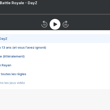
 Battle Royale - DayZ
 DayZ
 a 13 ans (et vous l'avez ignoré)
e (littéralement)
im Rayan
 toutes les règles
s les jeux vidéo
us choquant de Rockstar ? - Le scandale BULLY
e plus moche de Steam
du RÊVE tourne au CAUCHEMAR