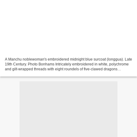
A Manchu noblewoman's embroidered midnight blue surcoat (longgua). Late
19th Century. Photo Bonhams Intricately embroidered in white, polychrome
and gilt-wrapped threads with eight roundels of five-clawed dragons
grasping a precious pearl surrounded by...