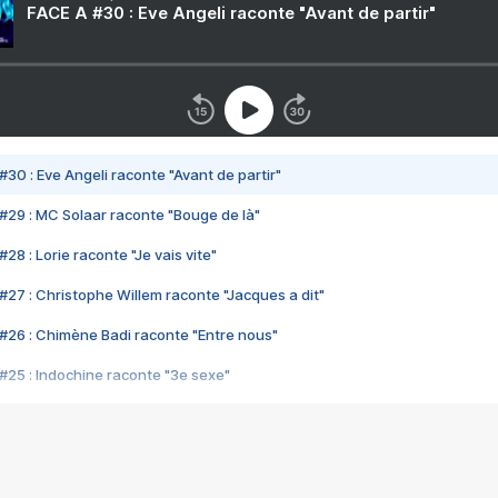
FACE A #30 : Eve Angeli raconte "Avant de partir"
#30 : Eve Angeli raconte "Avant de partir"
#29 : MC Solaar raconte "Bouge de là"
28 : Lorie raconte "Je vais vite"
#27 : Christophe Willem raconte "Jacques a dit"
#26 : Chimène Badi raconte "Entre nous"
#25 : Indochine raconte "3e sexe"
#24 : Zaho raconte "C'est chelou"
#23 : Patrick Bruel raconte "Au café des délices"
#22 : Kyo raconte "Le chemin"