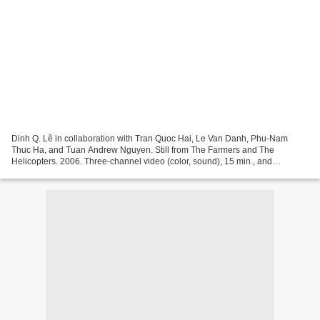
Dinh Q. Lê in collaboration with Tran Quoc Hai, Le Van Danh, Phu-Nam
Thuc Ha, and Tuan Andrew Nguyen. Still from The Farmers and The
Helicopters. 2006. Three-channel video (color, sound), 15 min., and
helicopter. The Museum of Modern Art, New York. Gift...