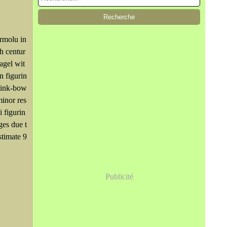
rmolu in
h centur
agel wit
n figurin
 ink-bow
minor res
i figurin
ges due t
stimate 9
Publicité