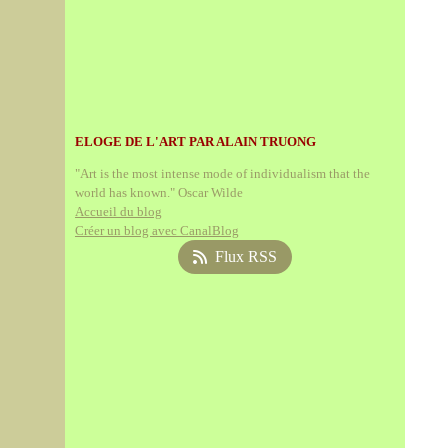
ELOGE DE L'ART PAR ALAIN TRUONG
"Art is the most intense mode of individualism that the
world has known." Oscar Wilde
Accueil du blog
Créer un blog avec CanalBlog
Flux RSS