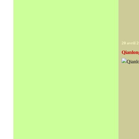
20 avril 
Qianlon