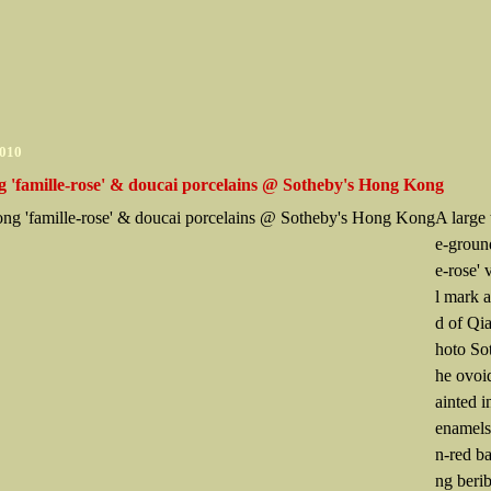
2010
g 'famille-rose' & doucai porcelains @ Sotheby's Hong Kong
A large 
e-ground
e-rose' 
l mark 
d of Qi
hoto Sot
he ovoi
ainted i
enamels
n-red ba
ng beri