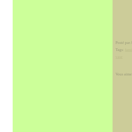
Posté par 
Tags:
fami
vase
Vous aime