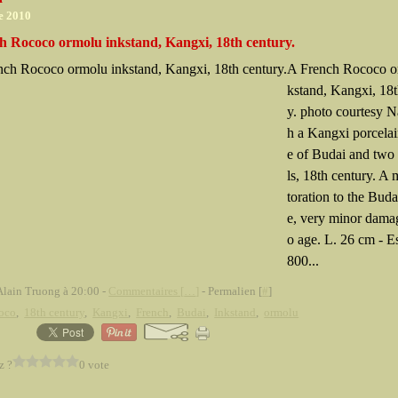
e 2010
h Rococo ormolu inkstand, Kangxi, 18th century.
A French Rococo o
kstand, Kangxi, 18t
y. photo courtesy N
h a Kangxi porcelai
e of Budai and two
ls, 18th century. A 
toration to the Buda
e, very minor dama
o age. L. 26 cm - E
800...
Alain Truong à 20:00 -
Commentaires [
…
]
- Permalien [
#
]
oco
,
18th century
,
Kangxi
,
French
,
Budai
,
Inkstand
,
ormolu
z ?
0 vote