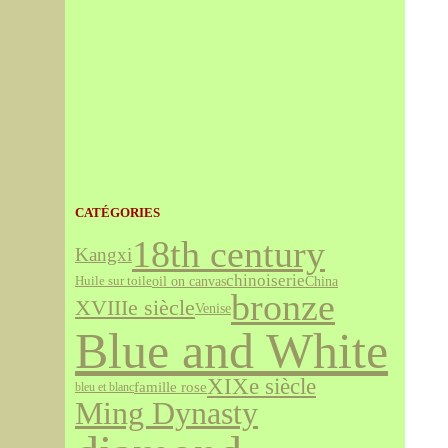
CATÉGORIES
18th century
Kangxi
chinoiserie
oil on canvas
China
Huile sur toile
bronze
XVIIIe siècle
Venise
Blue and White
XIXe siècle
famille rose
bleu et blanc
Ming Dynasty