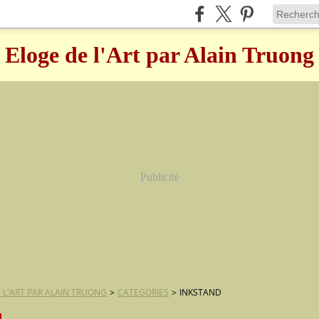
Eloge de l'Art par Alain Truong
Publicité
 L'ART PAR ALAIN TRUONG
>
CATEGORIES
>
INKSTAND
d