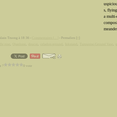
uspiciou
s, flyin
a multi
composit
meander,
Alain Truong à 18:36 -
Commentaires [
…
]
- Permalien [
#
]
lle rose
,
Qianlong
,
doucai
,
celadon-ground
,
Inkstand
,
Turquoise-Ground Vase
,
q
z ?
0 vote