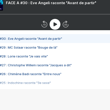
FACE A #30 : Eve Angeli raconte "Avant de partir"
#30 : Eve Angeli raconte "Avant de partir"
#29 : MC Solaar raconte "Bouge de là"
28 : Lorie raconte "Je vais vite"
#27 : Christophe Willem raconte "Jacques a dit"
#26 : Chimène Badi raconte "Entre nous"
#25 : Indochine raconte "3e sexe"
#24 : Zaho raconte "C'est chelou"
#23 : Patrick Bruel raconte "Au café des délices"
#22 : Kyo raconte "Le chemin"