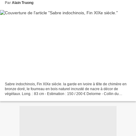
Par
Alain Truong
Sabre indochinois, Fin XIXe siècle. la garde en ivoire à tête de chimère en
bronze doré, le fourreau en bois naturel incrusté de nacre à décor de
végétaux. Long. : 83 cm - Estimation : 150 / 200 € Delorme - Collin du
Bocage - Paris. Vente du Lundi 16...