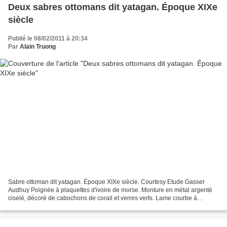
Deux sabres ottomans dit yatagan. Époque XIXe
siècle
Publié le 08/02/2011 à 20:34
Par
Alain Truong
Sabre ottoman dit yatagan. Époque XIXe siècle. Courtesy Etude Gasser
Audhuy Poignée à plaquettes d'ivoire de morse. Monture en métal argenté
ciselé, décoré de cabochons de corail et verres verts. Lame courbe à
gouttière, niellée et écritures. Fourreau...