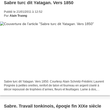
Sabre turc dit Yatagan. Vers 1850
Publié le 21/01/2011 à 12:52
Par
Alain Truong
Sabre turc dit Yatagan. Vers 1850. Courtesy Alain Schmitz-Frédéric Laurent
Poignée à petites oreilles, renfort de talon et fourreau en argent ciselé à
décor repoussé de trophées d’armes, fleurs et feuillages. Lame à dos,
légèrement courbe, poinçonnée....
Sabre. Travail tonkinois, époqie fin XIXe siècle