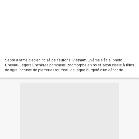
Sabre à lame d'acier incisé de fleurons. Vietnam, 19ème siècle. photo
Chevau-Légers Enchères pommeau zoomorphe en os et laiton ciselé à têtes
de tigre incrusté de pierreries fourreau de laque burgoté d'un décor de
pêche de longévité gainé d'argent repoussé;...