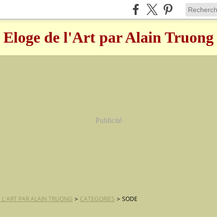
Eloge de l'Art par Alain Truong
Publicité
 L'ART PAR ALAIN TRUONG
>
CATEGORIES
>
SODE