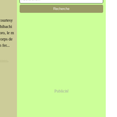
courtesy
shibachi
oro, le m
corps de
 fer...
empo
,
Publicité