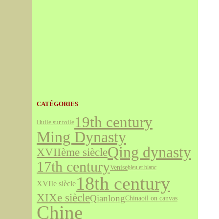
CATÉGORIES
19th century
Huile sur toile
Ming Dynasty
Qing dynasty
XVIIème siècle
17th century
Venise
bleu et blanc
18th century
XVIIe siècle
XIXe siècle
Qianlong
China
oil on canvas
Chine