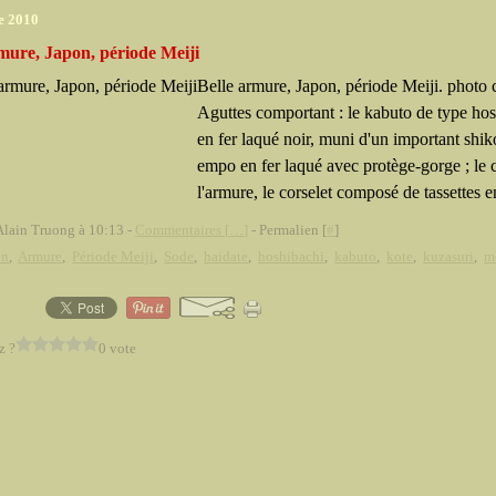
e 2010
mure, Japon, période Meiji
Belle armure, Japon, période Meiji. photo 
Aguttes comportant : le kabuto de type ho
en fer laqué noir, muni d'un important shik
empo en fer laqué avec protège-gorge ; le 
l'armure, le corselet composé de tassettes en
Alain Truong à 10:13 -
Commentaires [
…
]
- Permalien [
#
]
on
,
Armure
,
Période Meiji
,
Sode
,
haidate
,
hoshibachi
,
kabuto
,
kote
,
kuzasuri
,
m
z ?
0 vote