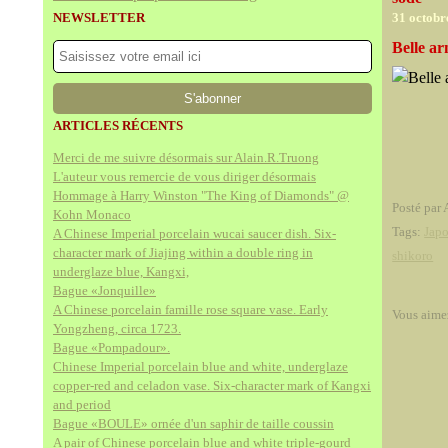
NEWSLETTER
31 octobr
Belle ar
ARTICLES RÉCENTS
Merci de me suivre désormais sur Alain.R.Truong
L'auteur vous remercie de vous diriger désormais
Hommage à Harry Winston "The King of Diamonds" @
Posté par 
Kohn Monaco
Tags:
Jap
A Chinese Imperial porcelain wucai saucer dish. Six-
character mark of Jiajing within a double ring in
shikoro
underglaze blue, Kangxi,
Bague «Jonquille»
A Chinese porcelain famille rose square vase. Early
Vous aime
Yongzheng, circa 1723.
Bague «Pompadour».
Chinese Imperial porcelain blue and white, underglaze
copper-red and celadon vase. Six-character mark of Kangxi
and period
Bague «BOULE» ornée d'un saphir de taille coussin
A pair of Chinese porcelain blue and white triple-gourd