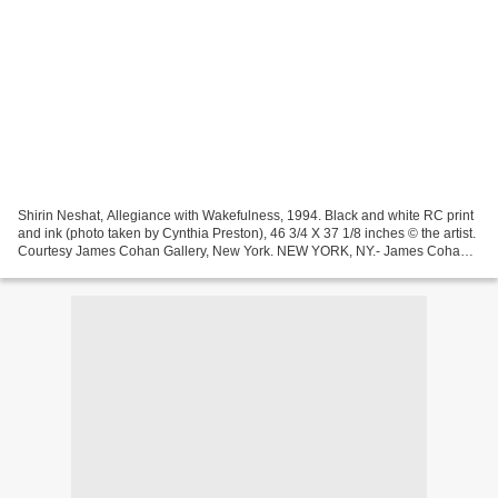
Shirin Neshat, Allegiance with Wakefulness, 1994. Black and white RC print
and ink (photo taken by Cynthia Preston), 46 3/4 X 37 1/8 inches © the artist.
Courtesy James Cohan Gallery, New York. NEW YORK, NY.- James Cohan
Gallery presents The Tell-Tale...