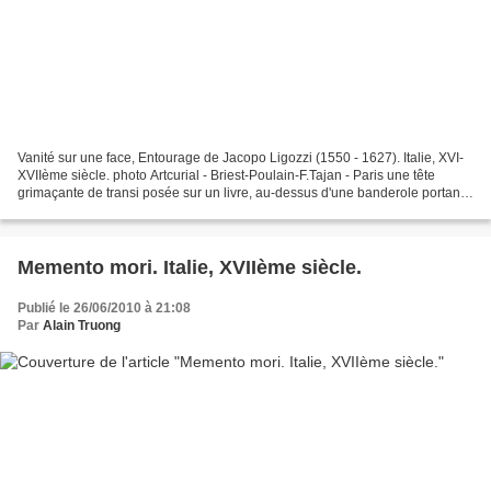
Vanité sur une face, Entourage de Jacopo Ligozzi (1550 - 1627). Italie, XVI-
XVIIème siècle. photo Artcurial - Briest-Poulain-F.Tajan - Paris une tête
grimaçante de transi posée sur un livre, au-dessus d'une banderole portant
l'inscription : EX INTERITV/...
Memento mori. Italie, XVIIème siècle.
Publié le 26/06/2010 à 21:08
Par
Alain Truong