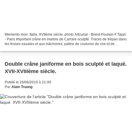
Memento mori. Italie, XVIIème siècle. photo Artcurial - Briest-Poulain-F.Tajan
- Paris Important crâne en marbre de Carrare sculpté. Traces de trépan dans
les fosses nasales et aux mâchoires, patine de coulures de cire et de
salissures sur le dessus....
Double crâne janiforme en bois sculpté et laqué.
XVII-XVIIIème siècle.
Publié le 26/06/2010 à 21:00
Par
Alain Truong