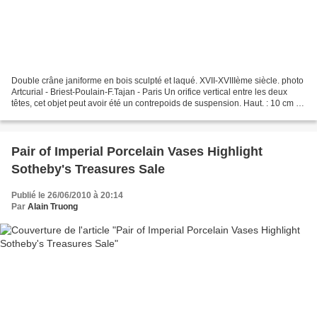
Double crâne janiforme en bois sculpté et laqué. XVII-XVIIIème siècle. photo
Artcurial - Briest-Poulain-F.Tajan - Paris Un orifice vertical entre les deux
têtes, cet objet peut avoir été un contrepoids de suspension. Haut. : 10 cm -
Estimation : 1 200...
Pair of Imperial Porcelain Vases Highlight
Sotheby's Treasures Sale
Publié le 26/06/2010 à 20:14
Par
Alain Truong