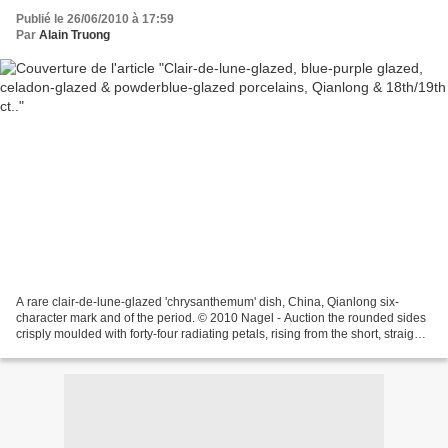
Publié le 26/06/2010 à 17:59
Par
Alain Truong
A rare clair-de-lune-glazed 'chrysanthemum' dish, China, Qianlong six-
character mark and of the period. © 2010 Nagel - Auction the rounded sides
crisply moulded with forty-four radiating petals, rising from the short, straight
rim to a corresponding lobed...