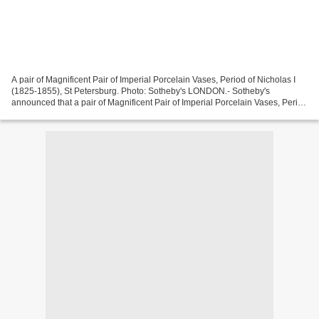
A pair of Magnificent Pair of Imperial Porcelain Vases, Period of Nicholas I
(1825-1855), St Petersburg. Photo: Sotheby's LONDON.- Sotheby's
announced that a pair of Magnificent Pair of Imperial Porcelain Vases, Period
of Nicholas I (1825-1855), St Petersburg,...