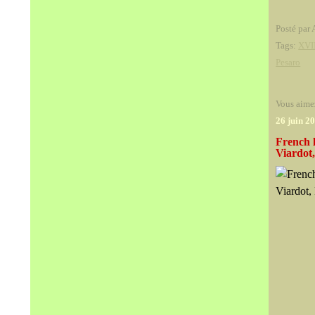
Posté par 
Tags:
XVII
Pesaro
Vous aime
26 juin 2
French 
Viardot,