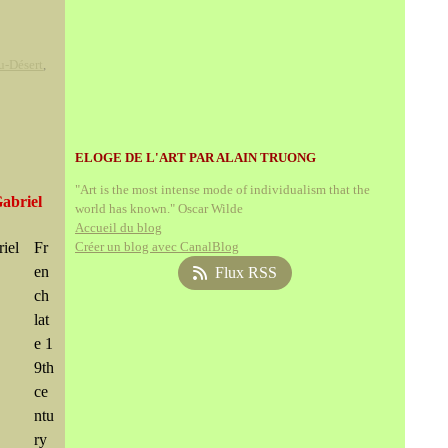
u-Désert
,
ELOGE DE L'ART PAR ALAIN TRUONG
"Art is the most intense mode of individualism that the
Gabriel
world has known." Oscar Wilde
Accueil du blog
Fr
Créer un blog avec CanalBlog
en
Flux RSS
ch
lat
e 1
9th
ce
ntu
ry