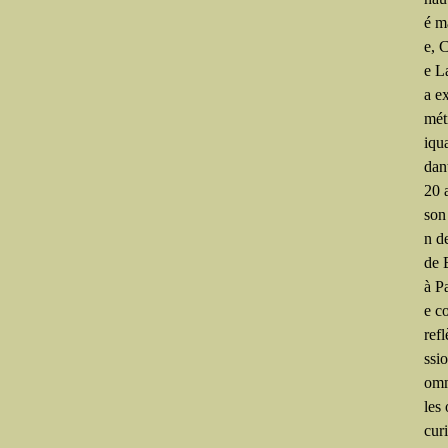
é ma
e, 
e L
a e
mét
iqu
dan
20 
son
n d
de 
à Pa
e c
refl
ssi
om
les 
curi