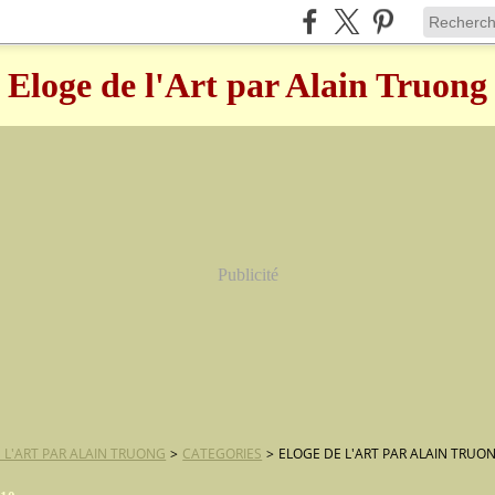
Eloge de l'Art par Alain Truong
Publicité
 L'ART PAR ALAIN TRUONG
>
CATEGORIES
>
ELOGE DE L'ART PAR ALAIN TRUO