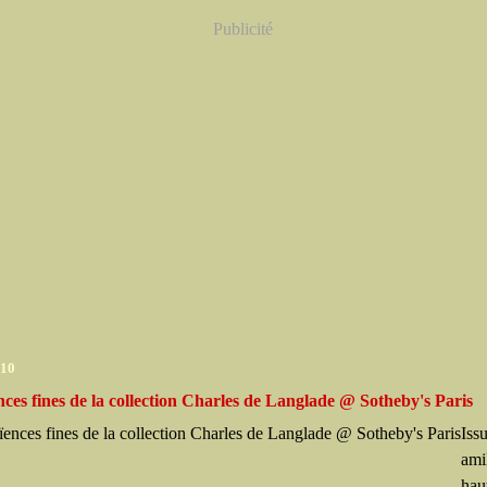
Publicité
010
nces fines de la collection Charles de Langlade @ Sotheby's Paris
Iss
ami
hau