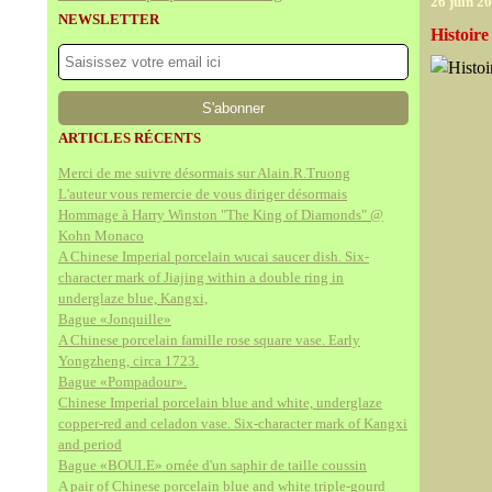
26 juin 2
NEWSLETTER
Histoire
ARTICLES RÉCENTS
Merci de me suivre désormais sur Alain.R.Truong
L'auteur vous remercie de vous diriger désormais
Hommage à Harry Winston "The King of Diamonds" @
Kohn Monaco
A Chinese Imperial porcelain wucai saucer dish. Six-
character mark of Jiajing within a double ring in
underglaze blue, Kangxi,
Bague «Jonquille»
A Chinese porcelain famille rose square vase. Early
Yongzheng, circa 1723.
Bague «Pompadour».
Chinese Imperial porcelain blue and white, underglaze
copper-red and celadon vase. Six-character mark of Kangxi
and period
Bague «BOULE» ornée d'un saphir de taille coussin
A pair of Chinese porcelain blue and white triple-gourd