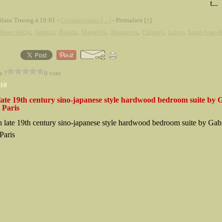
t...
Alain Truong à 10:01 -
Commentaires [
…
]
- Permalien [
#
]
Ième siècle
,
faïence
,
Rouen
,
Marseille
,
Moustiers
,
Clérissy
,
Leroy
,
Saint-Jean-d
z ?
0 vote
010
late 19th century sino-japanese style hardwood bedroom suite by 
 Paris