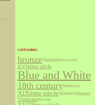
Comme
CATÉGORIES
bronze
Qianlong
Huile sur toile
XVIIème siècle
Blue and White
18th century
famille rose
XIXème siècle
Kangxi
chinoiserie
Vietnam
bleu et blanc