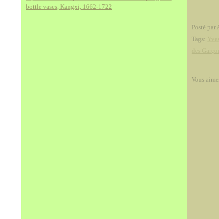
bottle vases, Kangxi, 1662-1722
Posté par 
Tags:
Yves
des Garço
Vous aime