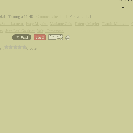
t...
Alain Truong à 11:40 -
Commentaires [
…
]
- Permalien [
#
]
 Saint Laurent
,
Issey Miyake
,
Madame Grès
,
Thierry Mugler
,
Claude Montana
,
ns
,
Jean Paul Gaultier
,
Yohji Tamamoto
z ?
0 vote