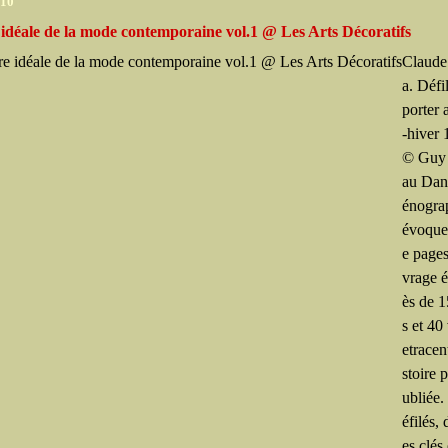
010
 idéale de la mode contemporaine vol.1 @ Les Arts Décoratifs
Claude
a. Défi
porter
-hiver
© Guy
au Dan
énogra
évoque 
e pages
vrage é
ès de 1
s et 40
etracen
stoire 
ubliée
éfilés,
es clés