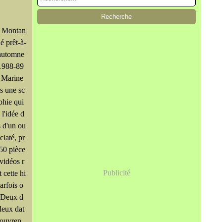
 Montan
lé prêt-à-
 automne
 1988-89
 Marine
s une sc
phie qui
l'idée d
 d'un ou
claté, pr
50 pièce
 vidéos r
Publicité
t cette hi
parfois o
. Deux d
 deux dat
 ouvren