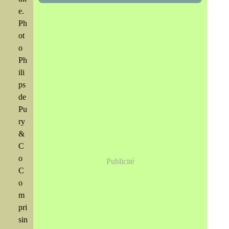
Juin
Juillet
(466)
(316)
e.
Mai
Juin
(246)
(768)
Ph
Avril
Mai
(864)
(242)
Mars
Avril
(241)
(588)
ot
Février
Mars
(706)
(208)
o
Janvier
Février
(115)
(229)
Ph
ili
ps
de
Pu
ry
&
C
o
Publicité
C
o
m
pri
sin