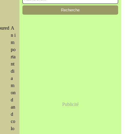
A
n i
m
po
rta
nt
di
a
m
on
d
Publicité
an
d
co
lo