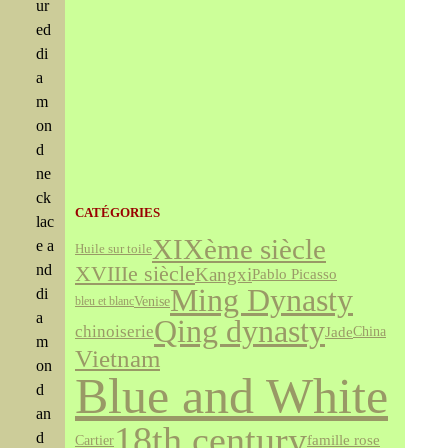
ur
ed
di
a
m
on
d
ne
ck
CATÉGORIES
lac
XIXème siècle
e a
Huile sur toile
nd
XVIIIe siècle
Kangxi
Pablo Picasso
Ming Dynasty
di
Venise
bleu et blanc
a
Qing dynasty
chinoiserie
Jade
China
m
Vietnam
on
Blue and White
d
an
18th century
d
famille rose
Cartier