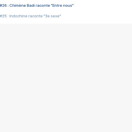
#26 : Chimène Badi raconte "Entre nous"
#25 : Indochine raconte "3e sexe"
#24 : Zaho raconte "C'est chelou"
#23 : Patrick Bruel raconte "Au café des délices"
#22 : Kyo raconte "Le chemin"
#21 : Nolwenn Leroy raconte "Cassé"
#20 : Patrick Hernandez raconte "Born to be alive"
#19 : Lorie raconte "Près de moi"
#18 : Michael Jones raconte "A nos actes manqués" (avec Jean-Jacque
#17 : Khaled raconte "Aïcha"
#16 : Corneille raconte "Parce qu'on vient de loin"
#15 : Indochine raconte "L'aventurier"