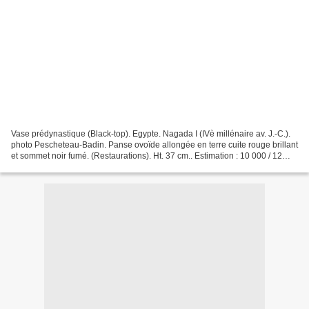
Vase prédynastique (Black-top). Egypte. Nagada I (IVè millénaire av. J.-C.).
photo Pescheteau-Badin. Panse ovoïde allongée en terre cuite rouge brillant
et sommet noir fumé. (Restaurations). Ht. 37 cm.. Estimation : 10 000 / 12
000 € Bibli. : Vandier,...