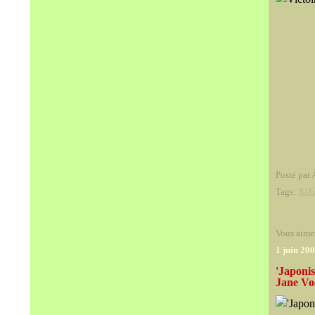
Posté par 
Tags:
XIX
Vous aime
1 juin 20
'Japoni
Jane Vo