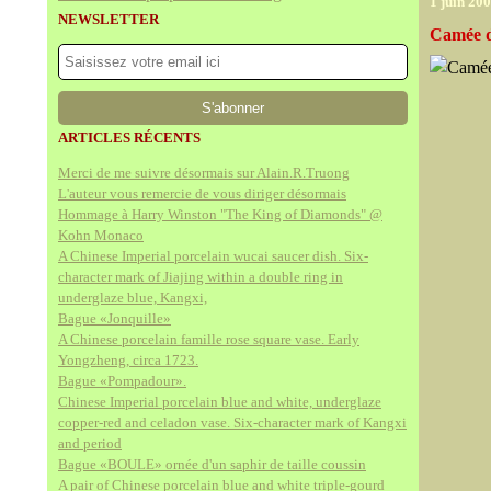
1 juin 20
NEWSLETTER
Camée de
ARTICLES RÉCENTS
Merci de me suivre désormais sur Alain.R.Truong
L'auteur vous remercie de vous diriger désormais
Hommage à Harry Winston "The King of Diamonds" @
Kohn Monaco
A Chinese Imperial porcelain wucai saucer dish. Six-
character mark of Jiajing within a double ring in
underglaze blue, Kangxi,
Bague «Jonquille»
A Chinese porcelain famille rose square vase. Early
Yongzheng, circa 1723.
Bague «Pompadour».
Chinese Imperial porcelain blue and white, underglaze
copper-red and celadon vase. Six-character mark of Kangxi
and period
Bague «BOULE» ornée d'un saphir de taille coussin
A pair of Chinese porcelain blue and white triple-gourd