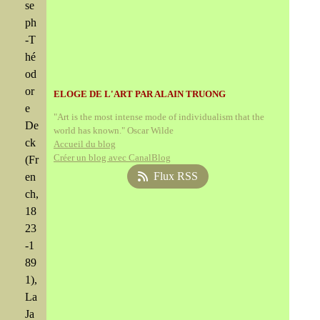
se
ph
-T
hé
od
or
ELOGE DE L'ART PAR ALAIN TRUONG
e
"Art is the most intense mode of individualism that the
De
world has known." Oscar Wilde
ck
Accueil du blog
Créer un blog avec CanalBlog
(Fr
Flux RSS
en
ch,
18
23
-1
89
1),
La
Ja