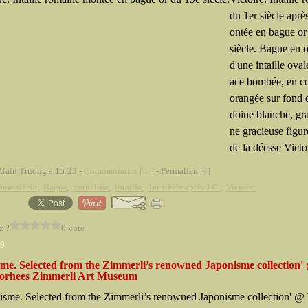
du 1er siècle aprè
ontée en bague or
siècle. Bague en o
d'une intaille oval
ace bombée, en co
orangée sur fond 
doine blanche, gr
ne gracieuse figu
de la déesse Victoi
Alain Truong à 15:23 -
Commentaires [
…
]
- Permalien [
#
]
ème siècle
,
Bague
,
cornaline
,
intaille
,
1er siècle après J.C.
,
Victoire
z ?
0 vote
09
sme. Selected from the Zimmerli’s renowned Japonisme collection
orhees Zimmerli Art Museum