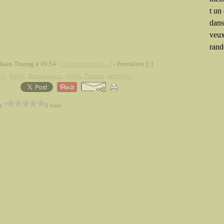
t un
dans
veux
rand
Alain Truong à 16:54 -
Commentaires [
…
]
- Permalien [
#
]
ée
,
Italie
,
Renaissance
,
1600
,
France
,
sardonyx
z ?
0 vote