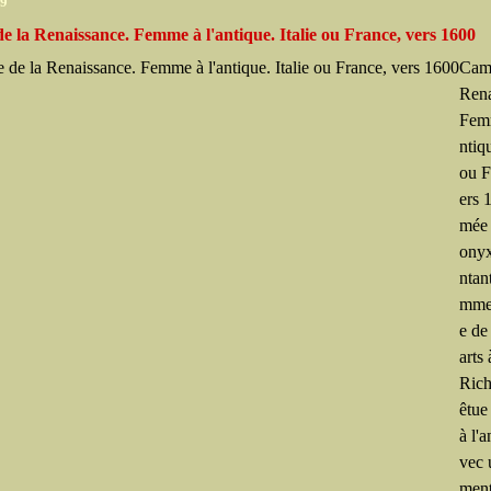
09
 la Renaissance. Femme à l'antique. Italie ou France, vers 1600
Camé
Rena
Femm
ntiqu
ou F
ers 
mée 
onyx
ntan
mme
e de
arts 
Ric
êtue
à l'a
vec 
ment