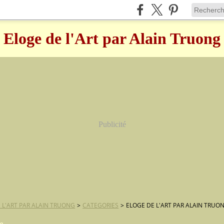
Eloge de l'Art par Alain Truong
Publicité
 L'ART PAR ALAIN TRUONG
>
CATEGORIES
>
ELOGE DE L'ART PAR ALAIN TRUO