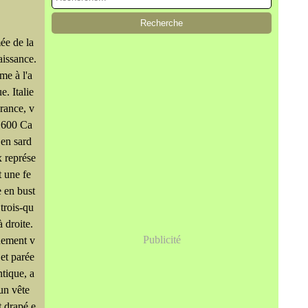
e de la
issance.
e à l'a
e. Italie
rance, v
1600 Ca
en sard
 représe
t une fe
 en bust
 trois-qu
à droite.
Publicité
hement v
 et parée
ntique, a
un vête
 drapé e