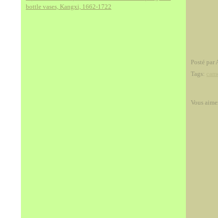
bottle vases, Kangxi, 1662-1722
Posté par 
Tags:
cam
Vous aime