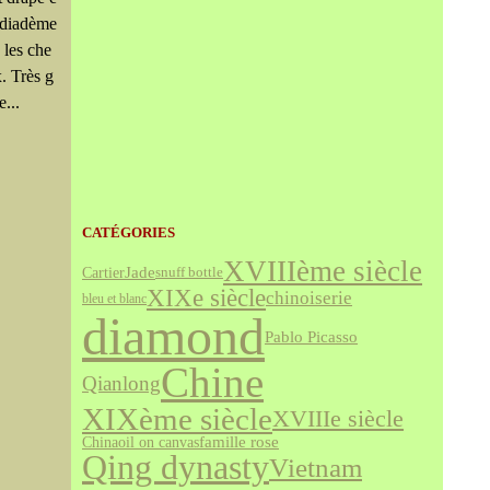
 diadème
 les che
. Très g
e...
CATÉGORIES
XVIIIème siècle
Jade
Cartier
snuff bottle
XIXe siècle
chinoiserie
bleu et blanc
diamond
Pablo Picasso
Chine
Qianlong
XIXème siècle
XVIIIe siècle
famille rose
China
oil on canvas
Qing dynasty
Vietnam