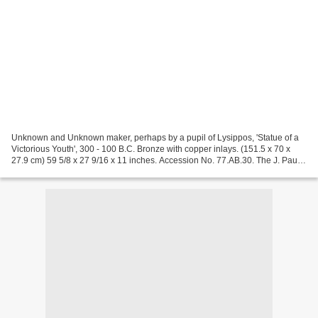
Unknown and Unknown maker, perhaps by a pupil of Lysippos, 'Statue of a
Victorious Youth', 300 - 100 B.C. Bronze with copper inlays. (151.5 x 70 x
27.9 cm) 59 5/8 x 27 9/16 x 11 inches. Accession No. 77.AB.30. The J. Paul
Getty Museum, Villa Collection,...