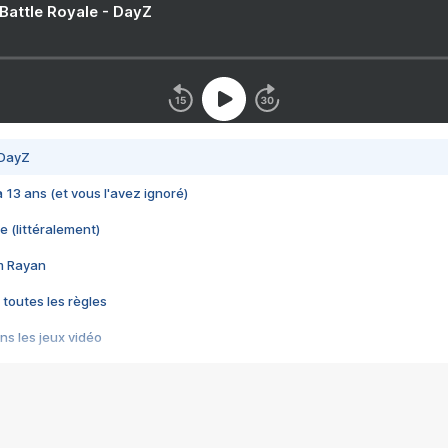
 Battle Royale - DayZ
 DayZ
 a 13 ans (et vous l'avez ignoré)
e (littéralement)
im Rayan
 toutes les règles
s les jeux vidéo
us choquant de Rockstar ? - Le scandale BULLY
e plus moche de Steam
du RÊVE tourne au CAUCHEMAR