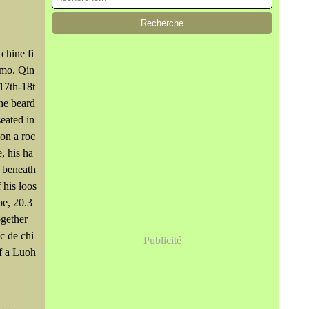
chine fi
amo. Qin
 17th-18t
the beard
seated in
 on a roc
, his ha
 beneath
f his loos
obe, 20.3
ogether
c de chi
Publicité
of a Luoh
enwu