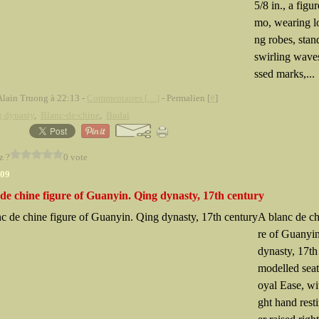
5/8 in., a figu
mo, wearing lo
ng robes, stan
swirling wave
ssed marks,...
Alain Truong à 22:13 -
Commentaires [
…
]
- Permalien [
#
]
g dynasty
,
Blanc-de-chine
,
Budai
z ?
0 vote
009
de chine figure of Guanyin. Qing dynasty, 17th century
A blanc de ch
re of Guanyi
dynasty, 17th
modelled sea
oyal Ease, wit
ght hand rest