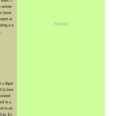
t knee, t
a serene
he loose
 open at
Publicité
aling a n
.
f a digni
d in loos
corated
ted in a
ed in an
8 in. Es