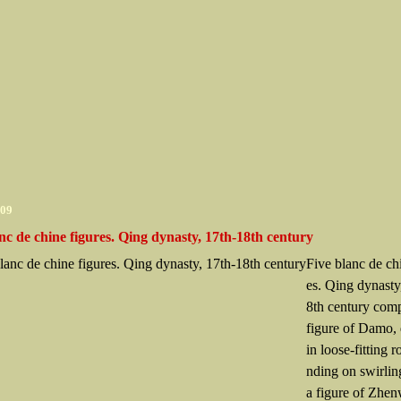
009
nc de chine figures. Qing dynasty, 17th-18th century
Five blanc de ch
es. Qing dynasty
8th century comp
figure of Damo, 
in loose-fitting r
nding on swirli
a figure of Zhen