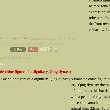
er raised righ
he face with 
expression, t
robe partially
the front reve
ecklace with..
Alain Truong à 22:04 -
Commentaires [
…
]
- Permalien [
#
]
 century
,
Qing dynasty
,
Guanyin
,
Blanc-de-chine
z ?
0 vote
009
de chine figure of a dignitary. Qing dynasty
A blanc de chine figure o
tary. Qing dynasty dresse
e-fitting robes, his hat de
with a pearl and ruyi, sea
horse-shoe armchair drap
animal skin. 32cm., 12 5/