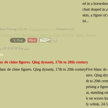
ed in a horsesho
chair draped in 
skin, a figure o
ist...
Alain Truong à 22:29 -
Commentaires [
…
]
- Permalien [
#
]
g dynasty
,
17th-18th Century
,
Guanyin
,
Blanc-de-chine
,
Damo
,
Zhenwu
z ?
0 vote
009
nc de chine figures. Qing dynasty, 17th to 20th century
Five blanc de 
ures. Qing dyn
th to 20th cen
prising a figu
ai, standing on
k on waves ho
ly whisk, 24.5