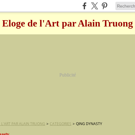
Eloge de l'Art par Alain Truong
Publicité
 L'ART PAR ALAIN TRUONG
>
CATEGORIES
>
QING DYNASTY
nasty