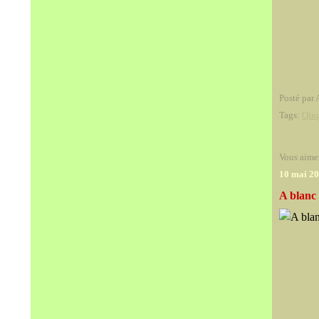
Posté par 
Tags:
Qin
Vous aime
10 mai 2
A blanc 