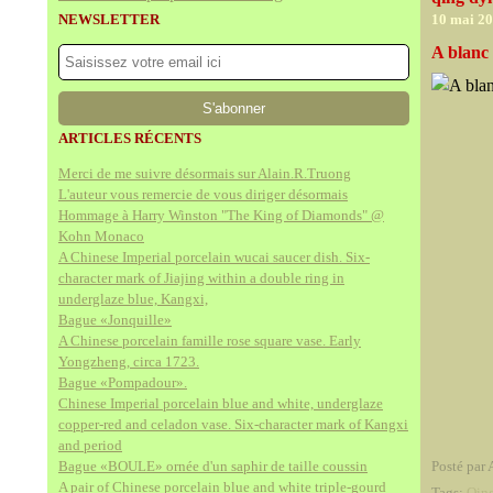
NEWSLETTER
10 mai 2
A blanc 
ARTICLES RÉCENTS
Merci de me suivre désormais sur Alain.R.Truong
L'auteur vous remercie de vous diriger désormais
Hommage à Harry Winston "The King of Diamonds" @
Kohn Monaco
A Chinese Imperial porcelain wucai saucer dish. Six-
character mark of Jiajing within a double ring in
underglaze blue, Kangxi,
Bague «Jonquille»
A Chinese porcelain famille rose square vase. Early
Yongzheng, circa 1723.
Bague «Pompadour».
Chinese Imperial porcelain blue and white, underglaze
copper-red and celadon vase. Six-character mark of Kangxi
and period
Bague «BOULE» ornée d'un saphir de taille coussin
Posté par 
A pair of Chinese porcelain blue and white triple-gourd
Tags:
Qin