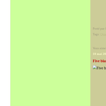
Posté par 
Tags:
Qin
Vous aime
10 mai 2
Five bla