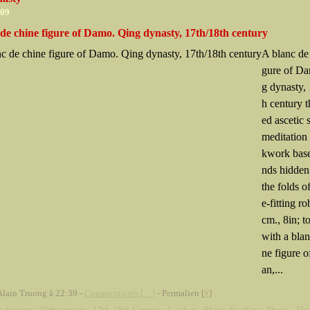
009
de chine figure of Damo. Qing dynasty, 17th/18th century
A blanc de 
gure of D
g dynasty,
h century 
ed ascetic 
meditation
kwork base
nds hidden
the folds o
e-fitting r
cm., 8in; t
with a blan
ne figure 
an,...
Alain Truong à 22:39 -
Commentaires [
…
]
- Permalien [
#
]
g dynasty
,
19th century
,
17th-18th Century
,
Luohan
,
Blanc-de-chine
,
Damo
,
Zh