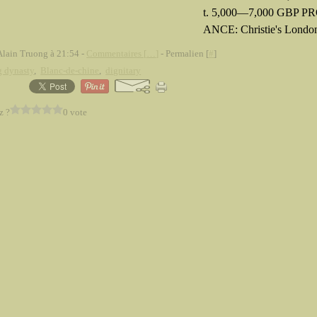
t. 5,000—7,000 GBP 
ANCE: Christie's London
Alain Truong à 21:54 -
Commentaires [
…
]
- Permalien [
#
]
g dynasty
,
Blanc-de-chine
,
dignitary
z ?
0 vote