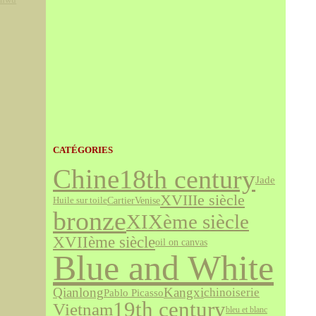
CATÉGORIES
Chine
18th century
Jade
XVIIIe siècle
Cartier
Venise
Huile sur toile
bronze
XIXème siècle
XVIIème siècle
oil on canvas
Blue and White
Qianlong
Kangxi
chinoiserie
Pablo Picasso
19th century
Vietnam
bleu et blanc