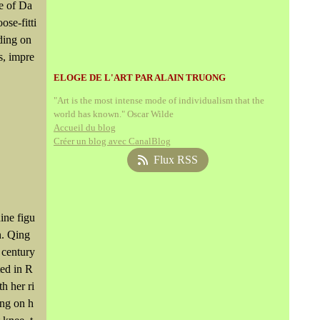
re of Da
ose-fitti
ding on
s, impre
ELOGE DE L'ART PAR ALAIN TRUONG
"Art is the most intense mode of individualism that the
world has known." Oscar Wilde
Accueil du blog
Créer un blog avec CanalBlog
Flux RSS
ine figu
n. Qing
 century
ted in R
h her ri
ing on h