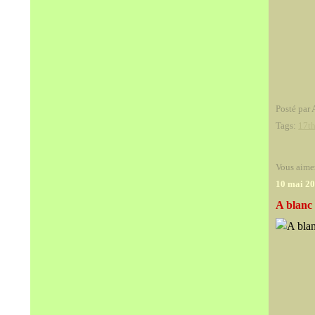
Posté par 
Tags:
17th
Vous aime
10 mai 2
A blanc 