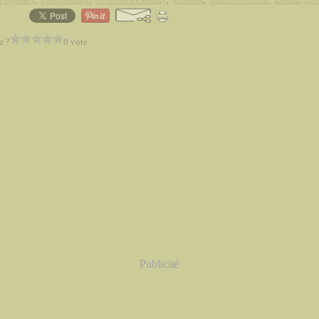
z ?
0 vote
Publicité