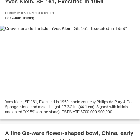
Yves Klein, SE 161, Executed in 1959
Publié le 07/11/2010 à 09:19
Par
Alain Truong
Yves Klein, SE 161, Executed in 1959. photo courtesy Philips de Pury & Co
Sponge, stone and metal. height: 17 3/8 in. (44.1 cm). Signed with initials
and dated ‘YK 59’ (on the stone). ESTIMATE $700,000-900,000
PROVENANCE Galerie Iris Clert, Paris; Mr....
A fine Ge-ware flower-shaped bowl, China, early