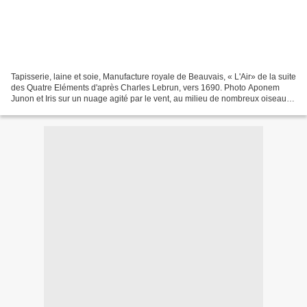
Tapisserie, laine et soie, Manufacture royale de Beauvais, « L'Air» de la suite
des Quatre Eléments d'après Charles Lebrun, vers 1690. Photo Aponem
Junon et Iris sur un nuage agité par le vent, au milieu de nombreux oiseaux.
84 x 3, 64 m84 x 3, 64 m -...