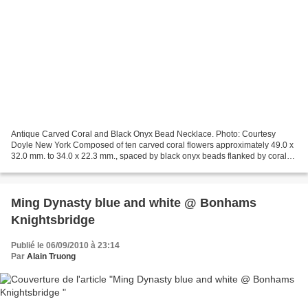
Antique Carved Coral and Black Onyx Bead Necklace. Photo: Courtesy
Doyle New York Composed of ten carved coral flowers approximately 49.0 x
32.0 mm. to 34.0 x 22.3 mm., spaced by black onyx beads flanked by coral
beads, suspending one carved coral flower...
Ming Dynasty blue and white @ Bonhams
Knightsbridge
Publié le 06/09/2010 à 23:14
Par
Alain Truong