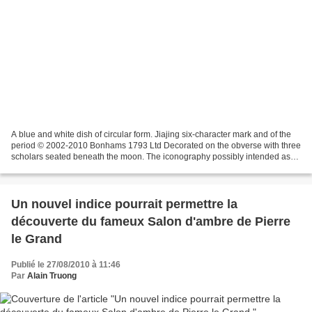
A blue and white dish of circular form. Jiajing six-character mark and of the
period © 2002-2010 Bonhams 1793 Ltd Decorated on the obverse with three
scholars seated beneath the moon. The iconography possibly intended as
the three Daoist Immortals: Lu...
Un nouvel indice pourrait permettre la
découverte du fameux Salon d'ambre de Pierre
le Grand
Publié le 27/08/2010 à 11:46
Par
Alain Truong