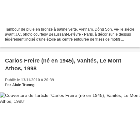
Tambour de pluie en bronze à patine verte. Vietnam, Dông Son, Ve-IIe siècle
avant J.C. photo courtesy Beaussant-Lefèvre - Paris. à décor sur le dessus
légèrement incisé d'une étoile au centre entourée de frises de motifs
géométriques. (Accidents). Diamètre...
Carlos Freire (né en 1945), Vanités, Le Mont
Athos, 1998
Publié le 13/11/2010 à 20:39
Par
Alain Truong