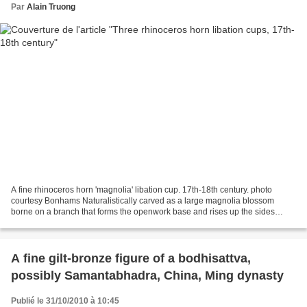
Par
Alain Truong
A fine rhinoceros horn 'magnolia' libation cup. 17th-18th century. photo
courtesy Bonhams Naturalistically carved as a large magnolia blossom
borne on a branch that forms the openwork base and rises up the sides
where it bears further blossoms and buds...
A fine gilt-bronze figure of a bodhisattva,
possibly Samantabhadra, China, Ming dynasty
Publié le 31/10/2010 à 10:45