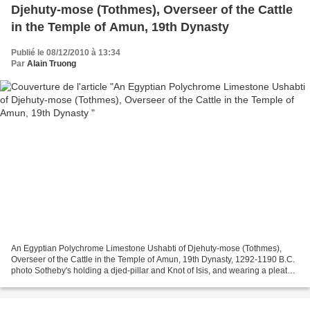
Djehuty-mose (Tothmes), Overseer of the Cattle
in the Temple of Amun, 19th Dynasty
Publié le 08/12/2010 à 13:34
Par
Alain Truong
An Egyptian Polychrome Limestone Ushabti of Djehuty-mose (Tothmes),
Overseer of the Cattle in the Temple of Amun, 19th Dynasty, 1292-1190 B.C.
photo Sotheby's holding a djed-pillar and Knot of Isis, and wearing a pleated
shirt and kilt with overfold,...