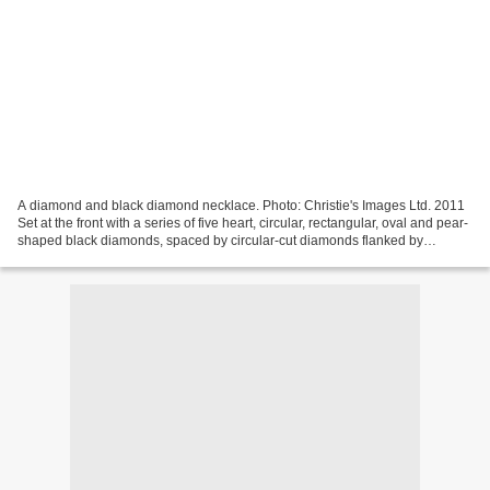
A diamond and black diamond necklace. Photo: Christie's Images Ltd. 2011
Set at the front with a series of five heart, circular, rectangular, oval and pear-
shaped black diamonds, spaced by circular-cut diamonds flanked by
marquise-cut diamond florets,...