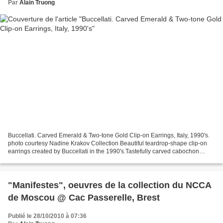
Par
Alain Truong
Buccellati. Carved Emerald & Two-tone Gold Clip-on Earrings, Italy, 1990's.
photo courtesy Nadine Krakov Collection Beautiful teardrop-shape clip-on
earrings created by Buccellati in the 1990's.Tastefully carved cabochon
emeralds are set in yellow and...
"Manifestes", oeuvres de la collection du NCCA
de Moscou @ Cac Passerelle, Brest
Publié le 28/10/2010 à 07:36