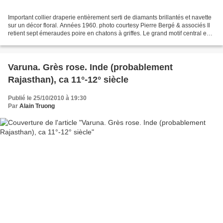
Important collier draperie entièrement serti de diamants brillantés et navette
sur un décor floral. Années 1960. photo courtesy Pierre Bergé & associés Il
retient sept émeraudes poire en chatons à griffes. Le grand motif central est
démontable pour être...
Varuna. Grès rose. Inde (probablement
Rajasthan), ca 11°-12° siècle
Publié le 25/10/2010 à 19:30
Par
Alain Truong