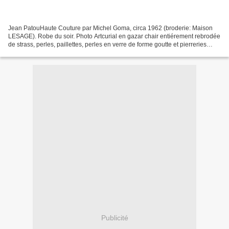
Jean PatouHaute Couture par Michel Goma, circa 1962 (broderie: Maison
LESAGE). Robe du soir. Photo Artcurial en gazar chair entiérement rebrodée
de strass, perles, paillettes, perles en verre de forme goutte et pierreries
cerclées de lurex argent, important...
Publicité