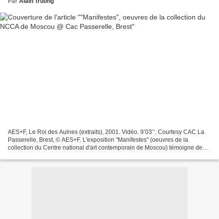
Par
Alain Truong
AES+F, Le Roi des Aulnes (extraits), 2001. Vidéo. 9’03’’. Courtesy CAC La
Passerelle, Brest, © AES+F. L'exposition "Manifestes" (oeuvres de la
collection du Centre national d'art contemporain de Moscou) témoigne de
l'engagement de cette institution publique...