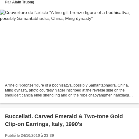
Par
Alain Truong
A fine gilt-bronze figure of a bodhisattva, possibly Samantabhadra, China,
Ming dynasty. photo courtesy Nagel inscribed at the reverse side on the
shoulder: tianxia emei shengjing and on the robe chaoyangmen nanxiaojie
sun lian zao zhu. H. 47,5 cm - Estimate...
Buccellati. Carved Emerald & Two-tone Gold
Clip-on Earrings, Italy, 1990's
Publié le 24/10/2010 à 23:39