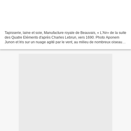
Tapisserie, laine et soie, Manufacture royale de Beauvais, « L'Air» de la suite
des Quatre Eléments d'après Charles Lebrun, vers 1690. Photo Aponem
Junon et Iris sur un nuage agité par le vent, au milieu de nombreux oiseaux.
84 x 3, 64 m84 x 3, 64 m -...