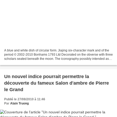
A blue and white dish of circular form. Jiajing six-character mark and of the
period © 2002-2010 Bonhams 1793 Ltd Decorated on the obverse with three
scholars seated beneath the moon. The iconography possibly intended as
the three Daoist Immortals: Lu...
Un nouvel indice pourrait permettre la
découverte du fameux Salon d'ambre de Pierre
le Grand
Publié le 27/08/2010 à 11:46
Par
Alain Truong