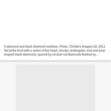
A diamond and black diamond necklace. Photo: Christie's Images Ltd. 2011
Set at the front with a series of five heart, circular, rectangular, oval and pear-
shaped black diamonds, spaced by circular-cut diamonds flanked by
marquise-cut diamond florets,...