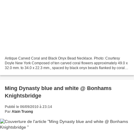
Antique Carved Coral and Black Onyx Bead Necklace. Photo: Courtesy
Doyle New York Composed of ten carved coral flowers approximately 49.0 x
32.0 mm. to 34.0 x 22.3 mm., spaced by black onyx beads flanked by coral
beads, suspending one carved coral flower...
Ming Dynasty blue and white @ Bonhams
Knightsbridge
Publié le 06/09/2010 à 23:14
Par
Alain Truong