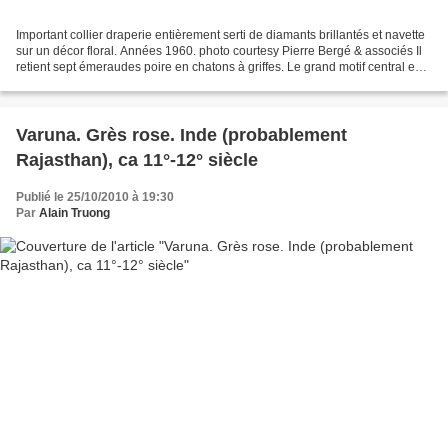
Important collier draperie entièrement serti de diamants brillantés et navette
sur un décor floral. Années 1960. photo courtesy Pierre Bergé & associés Il
retient sept émeraudes poire en chatons à griffes. Le grand motif central est
démontable pour être...
Varuna. Grès rose. Inde (probablement
Rajasthan), ca 11°-12° siècle
Publié le 25/10/2010 à 19:30
Par
Alain Truong