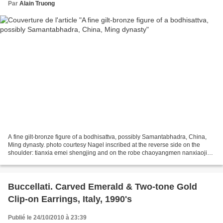
Par
Alain Truong
A fine gilt-bronze figure of a bodhisattva, possibly Samantabhadra, China,
Ming dynasty. photo courtesy Nagel inscribed at the reverse side on the
shoulder: tianxia emei shengjing and on the robe chaoyangmen nanxiaojie
sun lian zao zhu. H. 47,5 cm - Estimate...
Buccellati. Carved Emerald & Two-tone Gold
Clip-on Earrings, Italy, 1990's
Publié le 24/10/2010 à 23:39