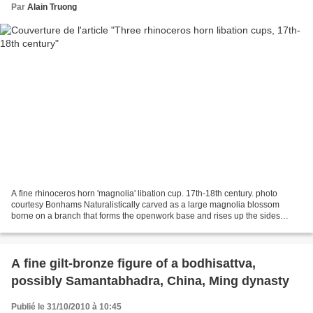
Par
Alain Truong
A fine rhinoceros horn 'magnolia' libation cup. 17th-18th century. photo
courtesy Bonhams Naturalistically carved as a large magnolia blossom
borne on a branch that forms the openwork base and rises up the sides
where it bears further blossoms and buds...
A fine gilt-bronze figure of a bodhisattva,
possibly Samantabhadra, China, Ming dynasty
Publié le 31/10/2010 à 10:45