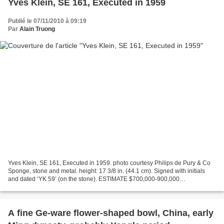
Yves Klein, SE 161, Executed in 1959
Publié le 07/11/2010 à 09:19
Par
Alain Truong
Yves Klein, SE 161, Executed in 1959. photo courtesy Philips de Pury & Co
Sponge, stone and metal. height: 17 3/8 in. (44.1 cm). Signed with initials
and dated ‘YK 59’ (on the stone). ESTIMATE $700,000-900,000
PROVENANCE Galerie Iris Clert, Paris; Mr....
A fine Ge-ware flower-shaped bowl, China, early