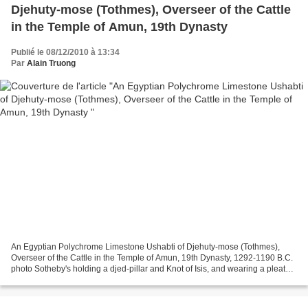
Djehuty-mose (Tothmes), Overseer of the Cattle
in the Temple of Amun, 19th Dynasty
Publié le 08/12/2010 à 13:34
Par
Alain Truong
An Egyptian Polychrome Limestone Ushabti of Djehuty-mose (Tothmes),
Overseer of the Cattle in the Temple of Amun, 19th Dynasty, 1292-1190 B.C.
photo Sotheby's holding a djed-pillar and Knot of Isis, and wearing a pleated
shirt and kilt with overfold,...