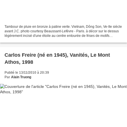
Tambour de pluie en bronze à patine verte. Vietnam, Dông Son, Ve-IIe siècle
avant J.C. photo courtesy Beaussant-Lefèvre - Paris. à décor sur le dessus
légèrement incisé d'une étoile au centre entourée de frises de motifs
géométriques. (Accidents). Diamètre...
Carlos Freire (né en 1945), Vanités, Le Mont
Athos, 1998
Publié le 13/11/2010 à 20:39
Par
Alain Truong