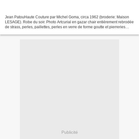
Jean PatouHaute Couture par Michel Goma, circa 1962 (broderie: Maison
LESAGE). Robe du soir. Photo Artcurial en gazar chair entiérement rebrodée
de strass, perles, paillettes, perles en verre de forme goutte et pierreries
cerclées de lurex argent, important...
Publicité