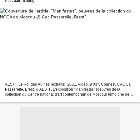
Par
Alain Truong
AES+F, Le Roi des Aulnes (extraits), 2001. Vidéo. 9’03’’. Courtesy CAC La
Passerelle, Brest, © AES+F. L'exposition "Manifestes" (oeuvres de la
collection du Centre national d'art contemporain de Moscou) témoigne de
l'engagement de cette institution publique...