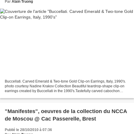
Par
Alain Truong
Buccellati. Carved Emerald & Two-tone Gold Clip-on Earrings, Italy, 1990's.
photo courtesy Nadine Krakov Collection Beautiful teardrop-shape clip-on
earrings created by Buccellati in the 1990's.Tastefully carved cabochon
emeralds are set in yellow and...
"Manifestes", oeuvres de la collection du NCCA
de Moscou @ Cac Passerelle, Brest
Publié le 28/10/2010 à 07:36