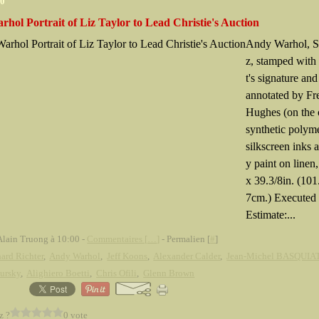
10
hol Portrait of Liz Taylor to Lead Christie's Auction
Andy Warhol, Si
z, stamped with 
t's signature and
annotated by Fr
Hughes (on the 
synthetic polyme
silkscreen inks 
y paint on linen
x 39.3/8in. (101
7cm.) Executed 
Estimate:...
Alain Truong à 10:00 -
Commentaires [
…
]
- Permalien [
#
]
ard Richter
,
Andy Warhol
,
Jeff Koons
,
Alexander Calder
,
Jean-Michel BASQUIA
ursky
,
Alighiero Boetti
,
Chris Ofili
,
Glenn Brown
z ?
0 vote