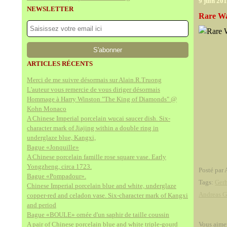
9 juin 20
NEWSLETTER
Rare War
ARTICLES RÉCENTS
Merci de me suivre désormais sur Alain.R.Truong
L'auteur vous remercie de vous diriger désormais
Hommage à Harry Winston "The King of Diamonds" @
Kohn Monaco
A Chinese Imperial porcelain wucai saucer dish. Six-
character mark of Jiajing within a double ring in
underglaze blue, Kangxi,
Bague «Jonquille»
A Chinese porcelain famille rose square vase. Early
Yongzheng, circa 1723.
Posté par 
Bague «Pompadour».
Tags:
Gerh
Chinese Imperial porcelain blue and white, underglaze
Andreas G
copper-red and celadon vase. Six-character mark of Kangxi
and period
Bague «BOULE» ornée d'un saphir de taille coussin
A pair of Chinese porcelain blue and white triple-gourd
Vous aime