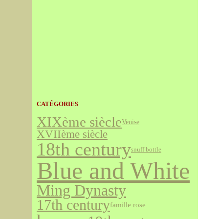
CATÉGORIES
XIXème siècle
Venise
XVIIème siècle
18th century
snuff bottle
Blue and White
Ming Dynasty
17th century
famille rose