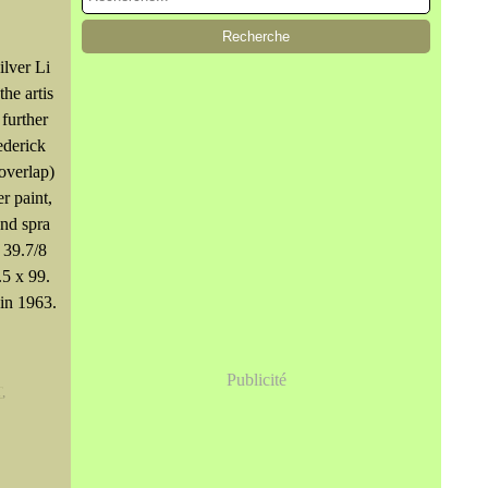
lver Li
the artis
 further
ederick
overlap)
r paint,
and spra
, 39.7/8
.5 x 99.
in 1963.
Publicité
T
,