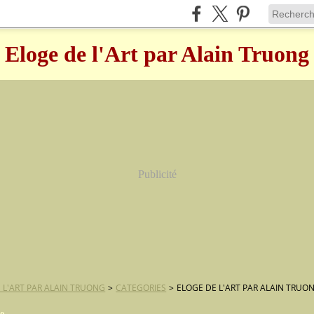
Eloge de l'Art par Alain Truong
Publicité
 L'ART PAR ALAIN TRUONG
>
CATEGORIES
>
ELOGE DE L'ART PAR ALAIN TRUO