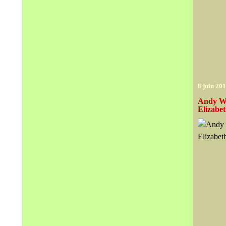
8 juin 20
Andy Wa
Elizabet