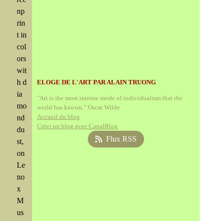
np
rin
t in
col
ors
wit
h d
ELOGE DE L'ART PAR ALAIN TRUONG
ia
"Art is the most intense mode of individualism that the
mo
world has known." Oscar Wilde
Accueil du blog
nd
Créer un blog avec CanalBlog
du
Flux RSS
st,
on
Le
no
x
M
us