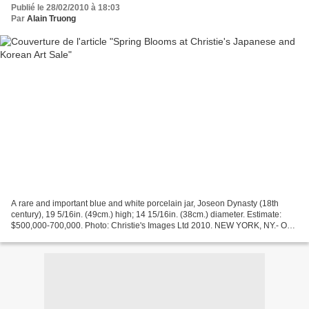
Publié le 28/02/2010 à 18:03
Par
Alain Truong
A rare and important blue and white porcelain jar, Joseon Dynasty (18th
century), 19 5/16in. (49cm.) high; 14 15/16in. (38cm.) diameter. Estimate:
$500,000-700,000. Photo: Christie's Images Ltd 2010. NEW YORK, NY.- On
March 24, Christie’s will offer Japanese...