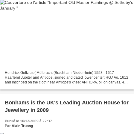
Hendrick Goltzius ( Mülbracht (Bracht-am-Niederrhein) 1558 - 1617
Haarlem) Jupiter and Antiope, signed and dated lower center: HG./ Ao. 1612
and inscribed on the cloth near Antiope's knee: ANTIOPA. oil on canvas, 48
by 70 in.; 122 by 178 cm. Est. 8,000,000...
Bonhams is the UK's Leading Auction House for
Jewellery in 2009
Publié le 16/12/2009 à 22:37
Par
Alain Truong