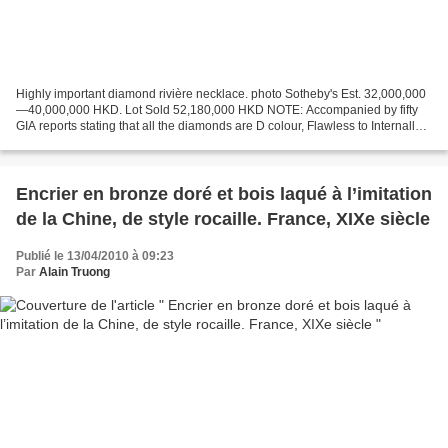
Highly important diamond rivière necklace. photo Sotheby's Est. 32,000,000
—40,000,000 HKD. Lot Sold 52,180,000 HKD NOTE: Accompanied by fifty
GIA reports stating that all the diamonds are D colour, Flawless to Internally
Flawless clarity, with Excellent...
Encrier en bronze doré et bois laqué à l’imitation
de la Chine, de style rocaille. France, XIXe siècle
Publié le 13/04/2010 à 09:23
Par
Alain Truong