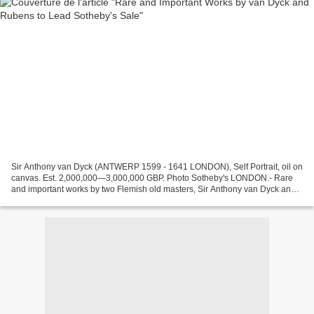
Sir Anthony van Dyck (ANTWERP 1599 - 1641 LONDON), Self Portrait, oil on
canvas. Est. 2,000,000—3,000,000 GBP. Photo Sotheby's LONDON.- Rare
and important works by two Flemish old masters, Sir Anthony van Dyck and
Sir Peter Paul Rubens, will form the...