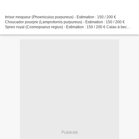
Irrisor moqueur (Phoeniculus purpureus) - Estimation : 150 / 200 €
Choucador pourpre (Lamprotornis purpureus) - Estimation : 150 / 200 €
Spreo royal (Cosmopsarus regius) - Estimation : 150 / 200 € Calao à bec
noir (Tockus nasutus) - Estimation : 150 /...
Publicité