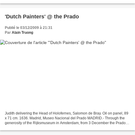
€ 4,000-4,500 CARTIER....
'Dutch Painters' @ the Prado
Publié le 03/12/2009 à 21:31
Par
Alain Truong
Judith delivering the Head of Holofernes, Salomon de Bray. Oil on panel, 89
x 71 cm. 1636. Madrid, Museo Nacional del Prado MADRID.- Through the
generosity of the Rijksmuseum in Amsterdam, from 3 December the Prado
will be displaying a masterpiece by...