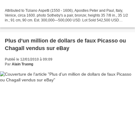
Attributed to Tiziano Aspetti (1550 - 1606), Apostles Peter and Paul, Italy,
Venice, circa 1600. photo Sotheby's a pair, bronze; heights 35 7/8 in., 35 1/2
in.; 91 cm, 90 cm. Est. 300,000—500,000 USD. Lot Sold 542,500 USD
PROVENANCE: Baron Maurice de...
Plus d’un million de dollars de faux Picasso ou
Chagall vendus sur eBay
Publié le 12/01/2010 à 09:09
Par
Alain Truong