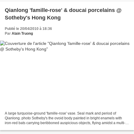
Qianlong 'famille-rose' & doucai porcelains @
Sotheby's Hong Kong
Publié le 20/04/2010 à 18:36
Par
Alain Truong
A large turquoise-ground 'famille-rose' vase. Seal mark and period of
Qianlong. photo Sotheby's the ovoid body painted in bright enamels with
iron-red bats carrying beribboned auspicious objects, flying amidst a multi-
coloured composite floral meander,...