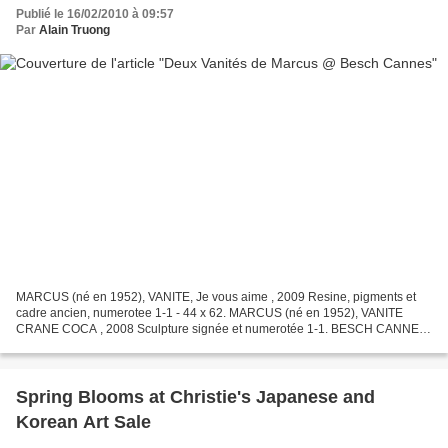
Publié le 16/02/2010 à 09:57
Par
Alain Truong
MARCUS (né en 1952), VANITE, Je vous aime , 2009 Resine, pigments et
cadre ancien, numerotee 1-1 - 44 x 62. MARCUS (né en 1952), VANITE
CRANE COCA , 2008 Sculpture signée et numerotée 1-1. BESCH CANNES
AUCTION. DIMANCHE 28 FéVRIER à 14 H 30. Hôtel Martinez...
Spring Blooms at Christie's Japanese and
Korean Art Sale