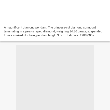
A magnificent diamond pendant. The princess-cut diamond surmount
terminating in a pear-shaped diamond, weighing 14.36 carats, suspended
from a snake-link chain, pendant length 3.0cm. Estimate: £200,000 -
250,000. photo courtesy Bonhams A magnificent 14.6...