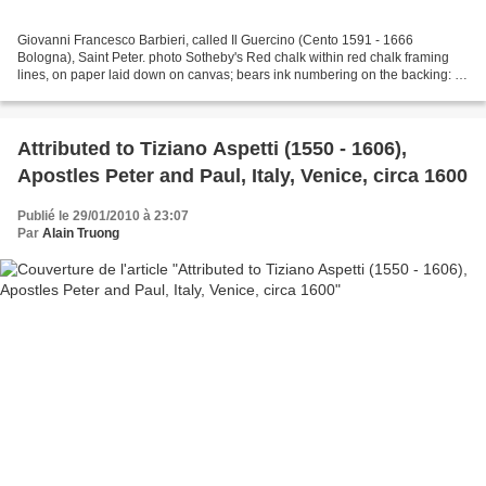
Giovanni Francesco Barbieri, called Il Guercino (Cento 1591 - 1666
Bologna), Saint Peter. photo Sotheby's Red chalk within red chalk framing
lines, on paper laid down on canvas; bears ink numbering on the backing: III.
10 5/8 by 8 in; 270 by 204 mm. Est....
Attributed to Tiziano Aspetti (1550 - 1606),
Apostles Peter and Paul, Italy, Venice, circa 1600
Publié le 29/01/2010 à 23:07
Par
Alain Truong