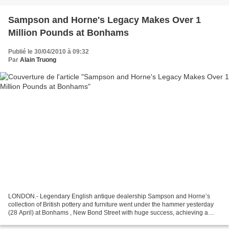
Sampson and Horne's Legacy Makes Over 1
Million Pounds at Bonhams
Publié le 30/04/2010 à 09:32
Par
Alain Truong
LONDON.- Legendary English antique dealership Sampson and Horne’s
collection of British pottery and furniture went under the hammer yesterday
(28 April) at Bonhams , New Bond Street with huge success, achieving a
total of £1,056,000 with a 91% sold by...