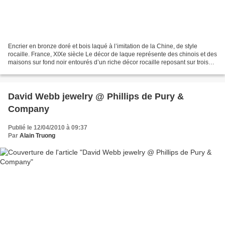
Encrier en bronze doré et bois laqué à l’imitation de la Chine, de style
rocaille. France, XIXe siècle Le décor de laque représente des chinois et des
maisons sur fond noir entourés d’un riche décor rocaille reposant sur trois
pieds. HxLxP 13x27x19cm...
David Webb jewelry @ Phillips de Pury &
Company
Publié le 12/04/2010 à 09:37
Par
Alain Truong